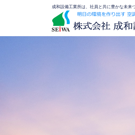
コ
成和設備工業所は、社員と共に豊かな未来づ
ン
テ
ン
ツ
へ
ス
キ
ッ
プ