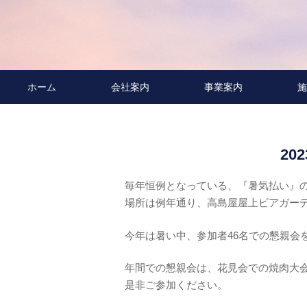
ホーム
会社案内
事業案内
施
20
毎年恒例となっている、『暑気払い』
場所は例年通り、高島屋屋上ビアガー
今年は暑い中、参加者46名での懇親会
年間での懇親会は、花見会での焼肉大
是非ご参加ください。