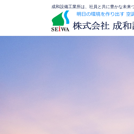
コ
成和設備工業所は、社員と共に豊かな未来づ
ン
テ
ン
ツ
へ
ス
キ
ッ
プ