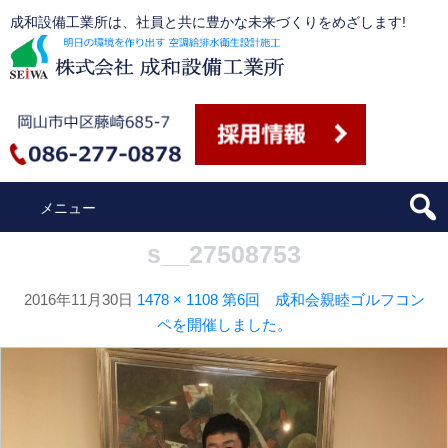
コ
成和設備工業所は、社員と共に豊かな未来づくりをめざします!
ン
テ
ン
ツ
へ
ス
キ
メニュー
ッ
プ
s__27508753
2016年11月30日
1478 × 1108
第6回 成和会親睦ゴルフコン
ペを開催しました。